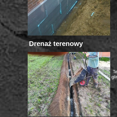
Drenaż terenowy
.
Te
gl