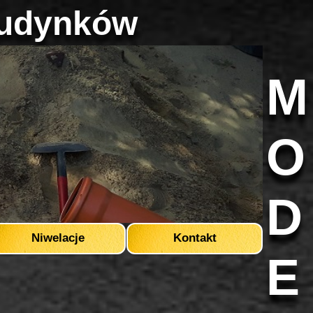
udynków
M
O
D
Niwelacje
Kontakt
E