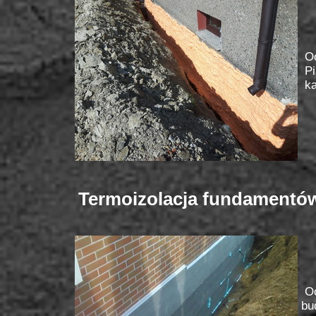
O
Pi
k
Termoizolacja fundamentó
Oc
bu