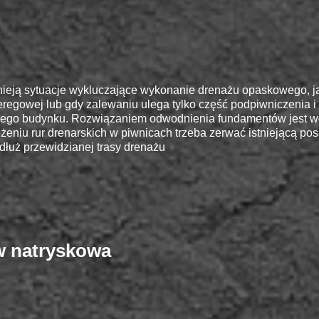
tnieją sytuacje wykluczające wykonanie drenażu opaskowego, 
eregowej lub gdy zalewaniu ulega tylko część podpiwniczenia i
łego budynku. Rozwiązaniem odwodnienia fundamentów jest w
ożeniu rur drenarskich w piwnicach trzeba zerwać istniejącą p
dłuż przewidzianej trasy drenażu
w natryskowa