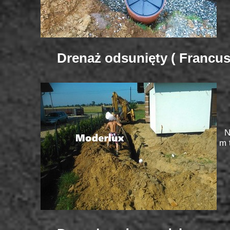
Drenaż odsunięty ( Francus
.
N
m 