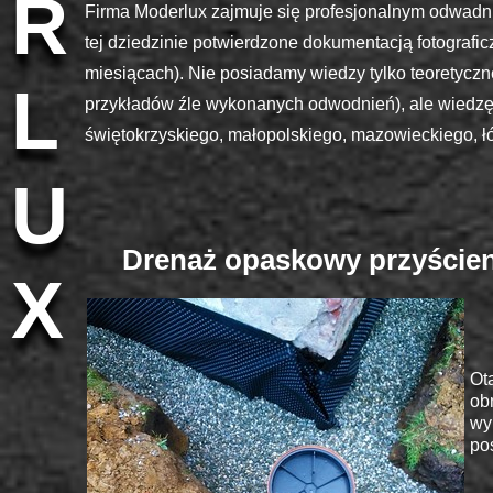
R
Firma Moderlux zajmuje się profesjonalnym odwadn
tej dziedzinie potwierdzone dokumentacją fotograf
miesiącach). Nie posiadamy wiedzy tylko teoretyczne
L
przykładów źle wykonanych odwodnień), ale wiedzę 
świętokrzyskiego, małopolskiego, mazowieckiego, ł
Wykon
U
Drenaż opaskowy przyście
X
Ot
ob
wy
po