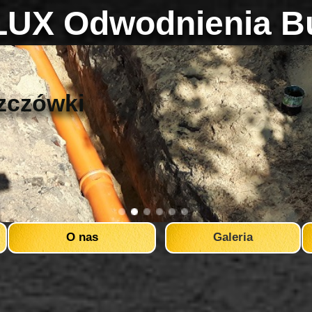
UX Odwodnienia B
zczówki
O nas
Galeria