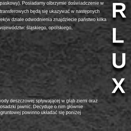
R
 opaskowy). Posiadamy olbrzymie doświadczenie w
ń transferowych będą się ukazywać w następnych
arek(w dziale odwodnienia znajdziecie państwo kilka
L
województw: śląskiego, opolskiego,
U
X
ody deszczowej spływającej w głąb ziemi oraz
sadzki piwnic. Decyduje o nim głównie
gruntowej powinno układać się poniżej