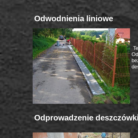
Odwodnienia liniowe
.
Te
Od
be
de
Odprowadzenie deszczówk