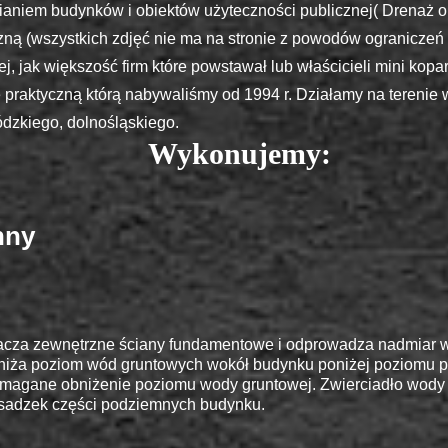
ianiem budynków i obiektów użyteczności publicznej( Drenaż
iczną (wszystkich zdjęć nie ma na stronie z powodów ogranicze
j, jak większość firm które powstawał lub właścicieli mini kop
praktyczną którą nabywaliśmy od 1994 r. Działamy na terenie 
ódzkiego, dolnośląskiego.
ujemy:
nny
acza zewnętrzne ściany fundamentowe i odprowadza nadmiar w
niża poziom wód gruntowych wokół budynku poniżej poziomu po
magane obniżenie poziomu wody gruntowej. Zwierciadło wody 
sadzek części podziemnych budynku.