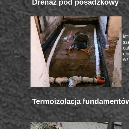
Drenaż pod posadzkowy
Is
sz
ca
uł
wz
Termoizolacja fundamentó