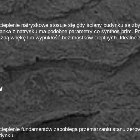
cieplenie natryskowe stosuje się gdy ściany budynku są z
anka z natrysku ma podobne parametry co synthos prim. Prz
ażdą wnękę lub wypukłość bez mostków cieplnych. Idealne 
w
ieplenie fundamentów zapobiega przemarzaniu stanu zerowe
dynku.