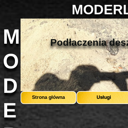
MODERL
M
Podłaczenia des
O
D
Strona główna
Usługi
E