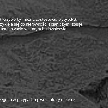
byt krzywe by można zastosować płyty XPS.
ykleja się do nierówności ścian czym izoluje
zastosowanie w starym budownictwie.
go, a w przypadku piwnic utraty ciepła z