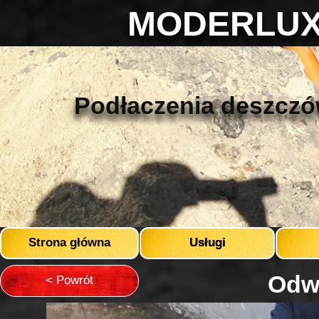
MODERLUX 
Podłaczenia deszczó
Strona główna
Usługi
Odw
< Powrót