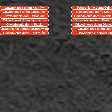
Odwodnienie domu Ozim
Odwodnienie domu Knurów
Odwodnienie domu Jastrzębie
Odwodnienie domu Strze
Opolskie
Odwodnienie domu Wrocław
Odwodnienie domu Kędzie
Koźle
Odwodnienie domu Sędziszów
Odwodnienie domu Głubc
Odwodnienie domu Słupia
Odwodnienie domu Głogó
Odwodnienie domu Starachowice
Odwodnienie domu Opo
Odwodnienie domu Jędrzejów
Odwodnienie domu Kiet