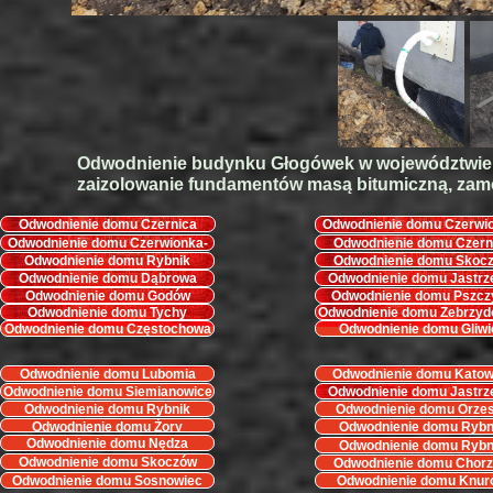
Odwodnienie budynku Głogówek w województwie O
zaizolowanie fundamentów masą bitumiczną, zamo
Odwodnienie domu Czernica
Odwodnienie domu Czerwi
Leszczyny
Odwodnienie domu Czerwionka-
Odwodnienie domu Czern
Leszczyny
Odwodnienie domu Rybnik
Odwodnienie domu Skoc
Odwodnienie domu Dąbrowa
Odwodnienie domu Jastrz
Górnicza
Odwodnienie domu Godów
Odwodnienie domu Pszcz
Odwodnienie domu Tychy
Odwodnienie domu Zebrzyd
Odwodnienie domu Częstochowa
Odwodnienie domu Gliwi
Odwodnienie domu Lubomia
Odwodnienie domu Katow
Odwodnienie domu Siemianowice
Odwodnienie domu Jastrz
Odwodnienie domu Rybnik
Odwodnienie domu Orze
Odwodnienie domu Żory
Odwodnienie domu Rybn
Odwodnienie domu Nędza
Odwodnienie domu Rybn
Odwodnienie domu Skoczów
Odwodnienie domu Chor
Odwodnienie domu Sosnowiec
Odwodnienie domu Knur