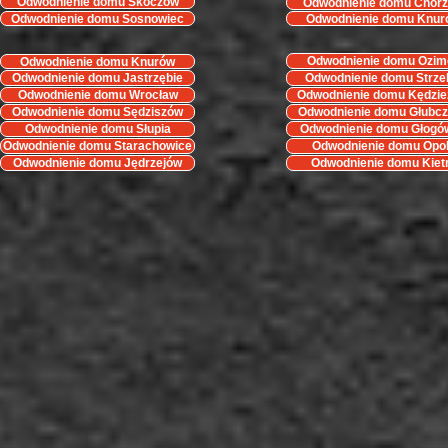
Odwodnienie domu Skoczów
Odwodnienie domu Chor
Odwodnienie domu Sosnowiec
Odwodnienie domu Knur
Odwodnienie domu Ozim
Odwodnienie domu Knurów
Odwodnienie domu Jastrzębie
Odwodnienie domu Strze
Opolskie
Odwodnienie domu Wrocław
Odwodnienie domu Kędzie
Koźle
Odwodnienie domu Sędziszów
Odwodnienie domu Głubc
Odwodnienie domu Słupia
Odwodnienie domu Głogó
Odwodnienie domu Starachowice
Odwodnienie domu Opo
Odwodnienie domu Jędrzejów
Odwodnienie domu Kiet