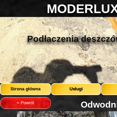
MODERLUX 
Podłaczenia deszczó
Strona główna
Usługi
Odwodni
< Powrót